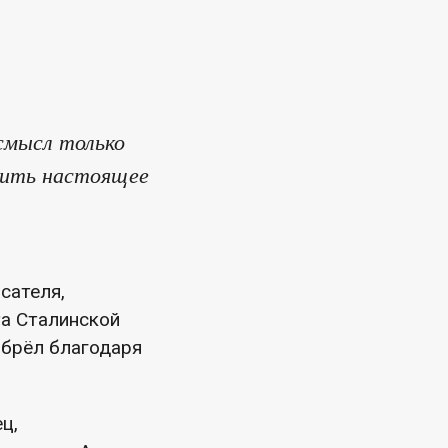
смысл только
авить настоящее
сателя,
та Сталинской
обрёл благодаря
ц,