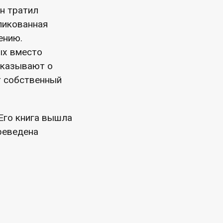
он тратил
ликованная
ению.
ых вместо
сказывают о
т собственный
Его книга вышла
реведена