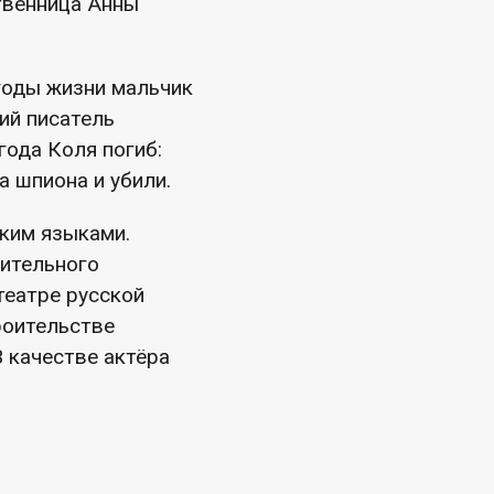
твенница Анны
годы жизни мальчик
ий писатель
года Коля погиб:
а шпиона и убили.
ким языками.
оительного
театре русской
роительстве
 качестве актёра