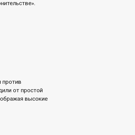
нительстве».
л против
одили от простой
зображая высокие