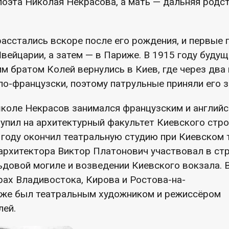
поэта Николая Некрасова, а мать — дальняя родс
асстались вскоре после его рождения, и первые 
вейцарии, а затем — в Париже. В 1915 году будущ
м братом Колей вернулись в Киев, где через два 
по-французски, поэтому патрульные приняли его з
школе Некрасов занимался французским и английс
тупил на архитектурный факультет Киевского стр
7 году окончил театральную студию при Киевском 
 архитектора Виктор Платонович участвовал в ст
довой могиле и возведении Киевского вокзала. В
рах Владивостока, Кирова и Ростова-на-
кже был театральным художником и режиссёром
лей.