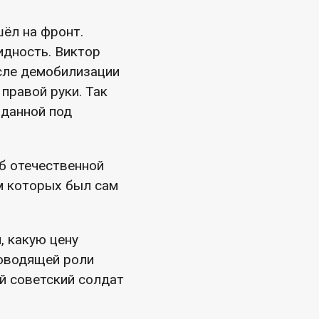
ёл на фронт.
идность. Виктор
сле демобилизации
правой руки. Так
зданной под
б отечественной
м которых был сам
, какую цену
ководящей роли
ой советский солдат