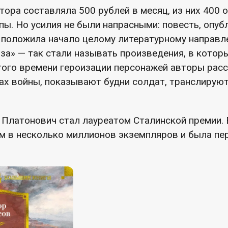
тора составляла 500 рублей в месяц, из них 400 
пы. Но усилия не были напрасными: повесть, опуб
, положила начало целому литературному направл
за» — так стали называть произведения, в котор
того времени героизации персонажей авторы рас
тах войны, показывают будни солдат, транслирую
 Платонович стал лауреатом Сталинской премии. 
 в несколько миллионов экземпляров и была пе