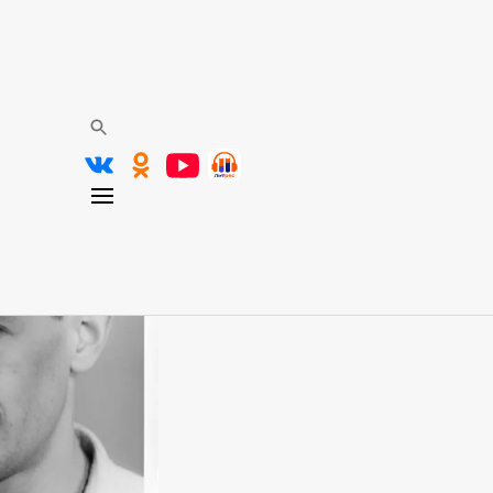
р Некрасов: по обе стороны
(17 июня 1911 — 3 сентября 1987)