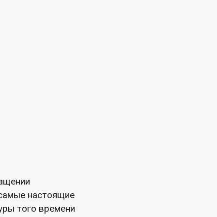
ращении
 самые настоящие
туры того времени