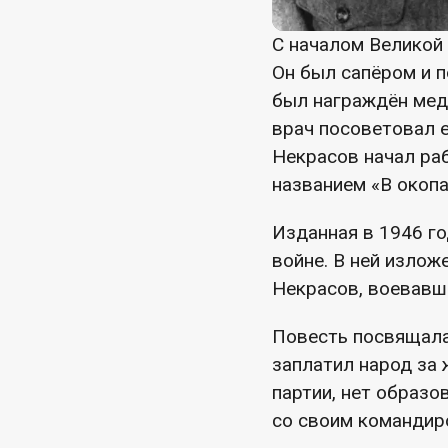
С началом Великой
Он был сапёром и п
был награждён мед
врач посоветовал е
Некрасов начал раб
названием «В окопа
Изданная в 1946 г
войне. В ней изло
Некрасов, воевавши
Повесть посвящалас
заплатил народ за 
партии, нет образо
со своим командир