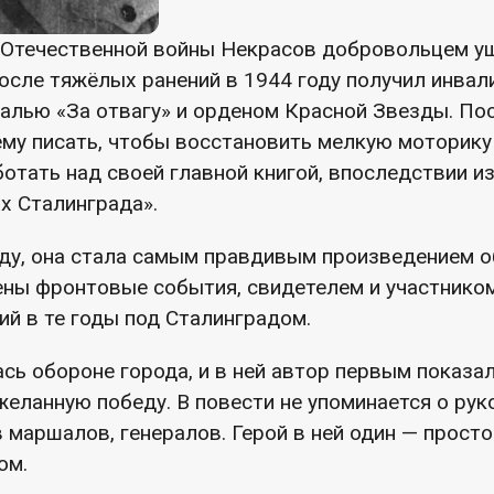
 Отечественной войны Некрасов добровольцем уш
осле тяжёлых ранений в 1944 году получил инвал
алью «За отвагу» и орденом Красной Звезды. По
му писать, чтобы восстановить мелкую моторику 
отать над своей главной книгой, впоследствии и
х Сталинграда».
оду, она стала самым правдивым произведением о
жены фронтовые события, свидетелем и участнико
й в те годы под Сталинградом.
ь обороне города, и в ней автор первым показал
желанную победу. В повести не упоминается о ру
в маршалов, генералов. Герой в ней один — прост
ом.