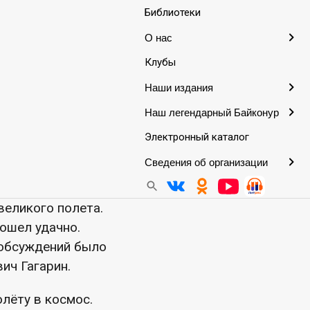
Библиотеки
О нас
Клубы
2 апреля,
Наши издания
Наш легендарный Байконур
альный праздник!
Электронный каталог
Сведения об организации
человеком на борту
ы-испытатели
великого полета.
рошел удачно.
 обсуждений было
ич Гагарин.
лёту в космос.