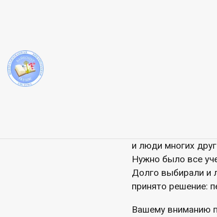
ЦГДБ
Что же такое День 
установленная в оз
12 апреля — День 
12 апреля 1961 год
корабля. К этому д
и люди многих дру
Нужно было все уче
Долго выбирали и 
принято решение: 
Вашему вниманию п