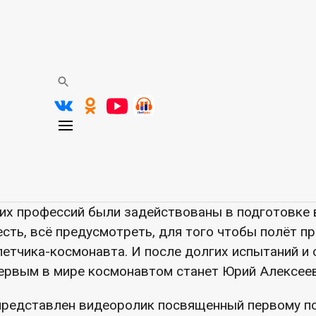
«Человек поднялся в небо»
космонавтики — это памятная дата, отмечаемая 1
наменование первого полёта человека в космос.
авиации и космонавтики — это особенный, триумф
а состоялся первый в мире космический полёт с 
ню готовились очень долго: учёные, конструктор
гих профессий были задействованы в подготовке 
сть, всё предусмотреть, для того чтобы полёт п
летчика-космонавта. И после долгих испытаний и
первым в мире космонавтом станет Юрий Алексеев
редставлен видеоролик посвященный первому по