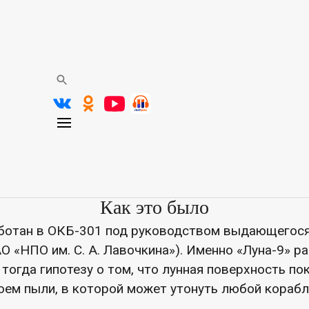
«Освоение Луны. Начало»
 в мире мягкой посадки на лунную поверхность
я Центральной городской библиотеки приглашает
ицы истории. 3 февраля 1966 года произошло соб
редставление о космосе: советская станция
«Лун
ягкую посадку на поверхность другого небесного 
Как это было
ботан в ОКБ-301 под руководством выдающегос
О «НПО им. С. А. Лавочкина»). Именно «Луна-9» р
огда гипотезу о том, что лунная поверхность по
ем пыли, в которой может утонуть любой корабл