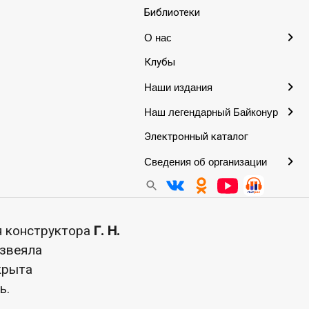
Библиотеки
О нас
Клубы
Наши издания
Наш легендарный Байконур
 читателей
ытие, навсегда
Электронный каталог
а-9»
совершила
Сведения об организации
тела.
я конструктора
Г. Н.
азвеяла
крыта
ь.