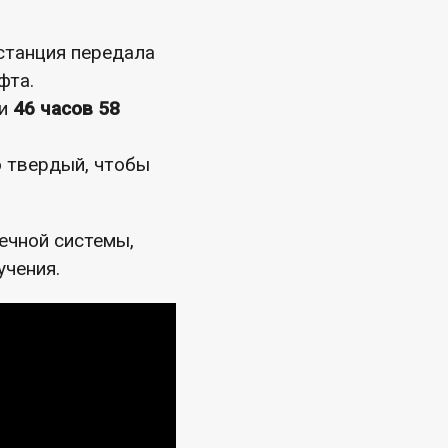
станция передала
фта.
ти
46 часов 58
о твердый, чтобы
ечной системы,
учения.