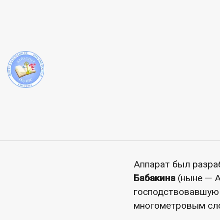
ЦБС
Виртуальный обзор
К 60-летию первой
Отдел обслуживани
перелистнуть стран
изменившее наше п
первую в истории м
Аппарат был разра
Бабакина
(ныне — А
господствовавшую т
многометровым сло