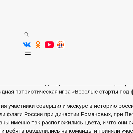
ская игра «Веселые старты
России»
вая программа
ечаем День Российского флага — праздник, кото
а Родину, её историю и достижения. Бело-сине-к
и единство страны, её независимость и величие.
ника, 20 августа в читальном зале отдела обслу
ской библиотеки для детей из летнего лагеря пр
ндная патриотическая игра «Весёлые старты под 
тия участники совершили экскурс в историю росс
ли флаги России при династии Романовых, при Пет
аны именно так расположились цвета, и что они 
и ребята разделились на команды и приняли уча