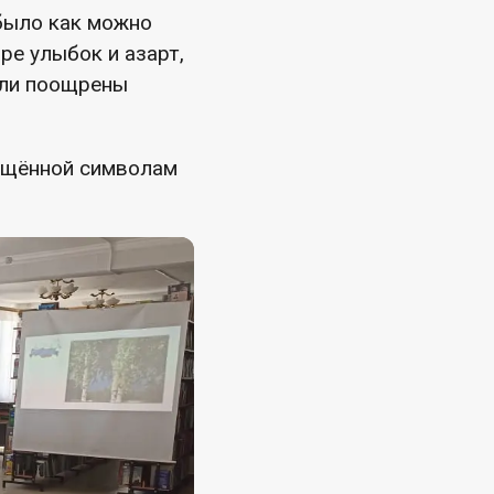
было как можно
ре улыбок и азарт,
ыли поощрены
ящённой символам