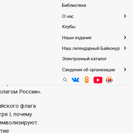
Библиотеки
 под флагом
О нас
Клубы
Наши издания
рый вызывает
Наш легендарный Байконур
расный триколор
Электронный каталог
Сведения об организации
живания
и КЦСОН была
флагом России».
ийского флага
ре I, почему
символизируют.
стие