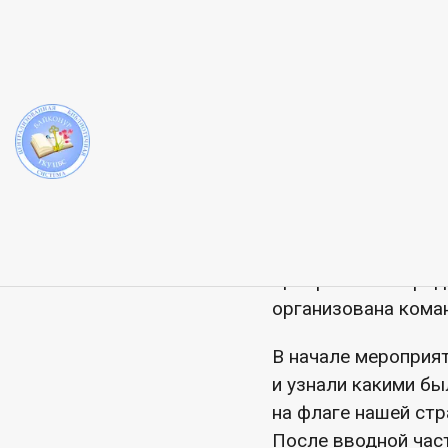
Патриотиче
ЦГБ
Познавательно-игро
22 августа мы отм
чувство гордости з
олицетворяет силу 
В преддверии празд
Центральной город
организована кома
В начале мероприя
и узнали какими бы
на флаге нашей стр
После вводной част