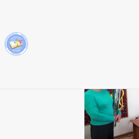
Новость
Поздравляем Енсе
с юбилеем!