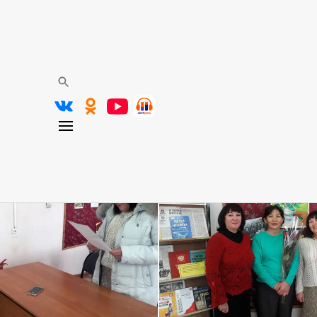
С Днем Рожденья
пову Жумабике Жанкушиковну – главного библи