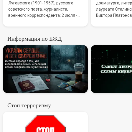
Луговского (1901-1957), русского
драматурга, литер
советского поэта, журналиста,
лауреата Сталинс
военного корреспондента; 2 июля •
Виктора Платонов
Всемирный день НЛО (День уфолога)
Мировую известн
• День дипломатической службы
благодаря повест
Республики Казахстан; 3 июля • День
Сталинграда».
Информация по БЖД
ГИБДД МВД Российской Федерации
Призраки в сети: Как «роман
(День ГАИ)
Самые хи
Стоп терроризму
Стоп терроризму