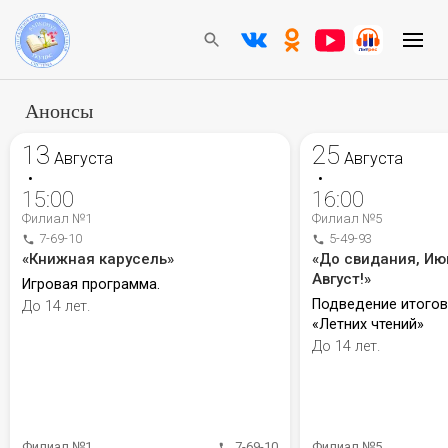
Анонсы
13
25
Августа
Августа
•
•
15:00
16:00
Филиал №1
Филиал №5
7-69-10
5-49-93
«Книжная карусель»
«До свидания, Ию
Август!»
Игровая программа.
Подведение итого
До 14 лет.
«Летних чтений»
До 14 лет.
Филиал №1
7-69-10
Филиал №5