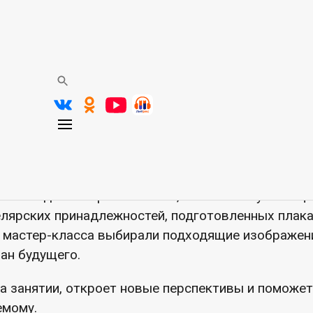
«Твори свою историю»
сс
Новость
е Городского дворца культуры сотрудниками Цент
альной городской детской библиотеки им. А.С. П
ведён увлекательный мастер-класс по созданию п
ий для участников и гостей конференции «Молоде
гам участия во Всероссийских форумах молодежи 
а создания карты желаний, техники визуализации
лярских принадлежностей, подготовленных плак
и мастер-класса выбирали подходящие изображен
ан будущего.
а занятии, откроет новые перспективы и поможет
емому.