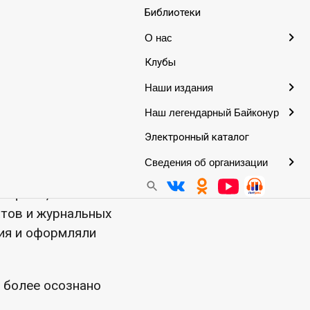
Библиотеки
О нас
Клубы
ральной городской
Наши издания
ушкина был
Наш легендарный Байконур
раздничной карты
Электронный каталог
жь без границ»,
города Байконур.
Сведения об организации
 целей, а также
атов и журнальных
ия и оформляли
 более осознано