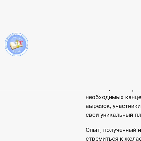
ЦГБ
Беседа
Мастер-кла
30 октября в холл
библиотеки и Центр
организован и про
визуализации желан
проводимой по ито
С помощью алгоритм
необходимых канце
вырезок, участник
свой уникальный пл
Опыт, полученный н
стремиться к жела