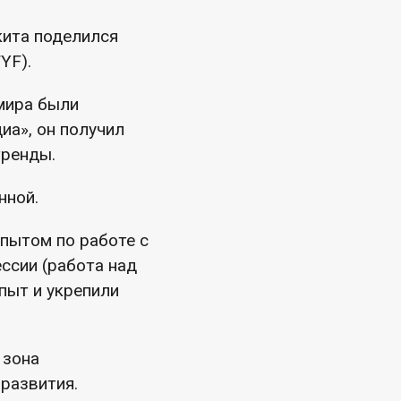
кита поделился
YF).
мира были
иа», он получил
тренды.
нной.
пытом по работе с
ссии (работа над
пыт и укрепили
 зона
развития.