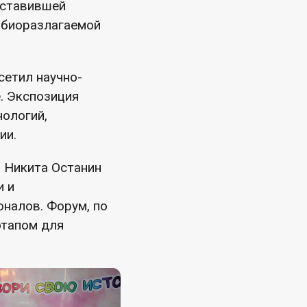
дставившей
о биоразлагаемой
сетил научно-
. Экспозиция
ологий,
ии.
 Никита Останин
и и
налов. Форум, по
этапом для