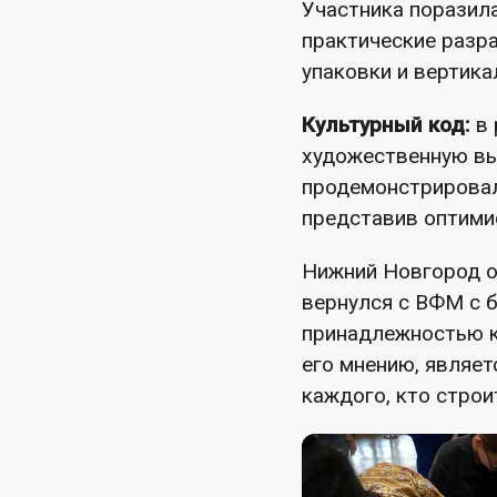
Участника поразил
практические разра
упаковки и вертик
Культурный код:
в 
художественную в
продемонстрировал
представив оптимис
Нижний Новгород о
вернулся с ВФМ с б
принадлежностью к
его мнению, являе
каждого, кто строи