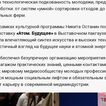
а технологическая подкованность молодежи, пре
ботки: от систем «умной» сортировки отходов д
альных ферм.
рамках культурной программы Никита Останин по
ыставку
«Атом. Будущее»
в Выставочном пакгаузе
а впечатляющий синтез искусства и высоких техн
тичный взгляд на будущее науки и атомной энерг
беспечил безупречную организацию мероприятия.
агажом практических знаний, ценными контактам
 мировому медиасообществу молодых профессио
тся мощным социальным лифтом и обязательным 
т карьеру в современной медиаиндустрии.