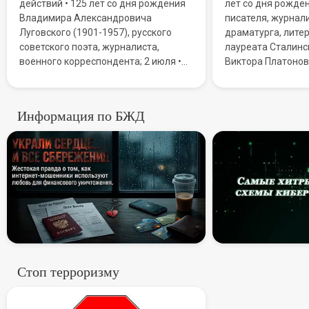
действий • 125 лет со дня рождения
лет со дня рожде
Владимира Александровича
писателя, журнали
Луговского (1901-1957), русского
драматурга, литер
советского поэта, журналиста,
лауреата Сталинс
военного корреспондента; 2 июля •
Виктора Платонов
Всемирный день НЛО (День уфолога)
Мировую известн
• День дипломатической службы
благодаря повест
Республики Казахстан; 3 июля • День
Сталинграда».
Информация по БЖД
ГИБДД МВД Российской Федерации
Призраки в сети: Как «роман
(День ГАИ)
Самые хи
Стоп терроризму
Стоп терроризму