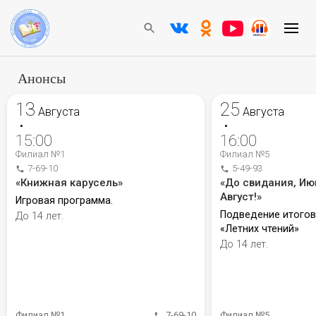
Анонсы
13
25
Августа
Августа
•
•
15:00
16:00
Филиал №1
Филиал №5
7-69-10
5-49-93
«Книжная карусель»
«До свидания, Ию
Август!»
Игровая программа.
Подведение итого
До 14 лет.
«Летних чтений»
До 14 лет.
Филиал №1
7-69-10
Филиал №5