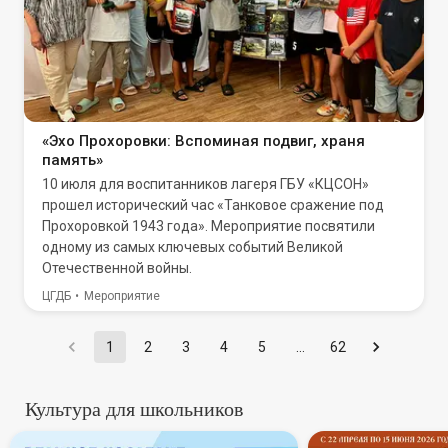
«Эхо Прохоровки: Вспоминая подвиг, храня
память»
10 июля для воспитанников лагеря ГБУ «КЦСОН»
прошел исторический час «Танковое сражение под
Прохоровкой 1943 года». Мероприятие посвятили
одному из самых ключевых событий Великой
Отечественной войны.
ЦГДБ
Мероприятие
1
2
3
4
5
…
62
Культура для школьников
В России стартует всероссий
Всеросси