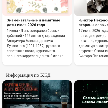
Знаменательные и памятные
«Виктор Некрасо
даты июля 2026 года
стороны славы
1 июля • День ветеранов боевых
17 июня 2026 год
действий • 125 лет со дня рождения
лет со дня рожде
Владимира Александровича
писателя, журнали
Луговского (1901-1957), русского
драматурга, литер
советского поэта, журналиста,
лауреата Сталинс
военного корреспондента; 2 июля •
Виктора Платонов
Всемирный день НЛО (День уфолога)
Мировую известн
• День дипломатической службы
благодаря повест
Республики Казахстан; 3 июля • День
Сталинграда».
Информация по БЖД
ГИБДД МВД Российской Федерации
Призраки в сети: Как «роман
(День ГАИ)
Самые хи