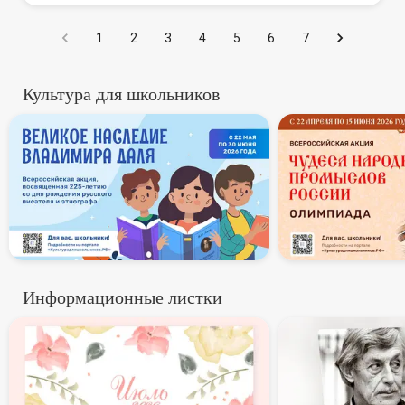
1
2
3
4
5
6
7
Культура для школьников
В России стартует всероссий
Всеросси
Информационные листки