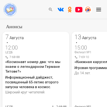
Анонсы
7
13
Августа
Августа
•
•
12:00
15:00
ЦГДБ
Филиал №1
7-68-88
7-69-10
«Космонавт номер два: что мы
«Книжная карусел
знаем о легендарном Германе
Игровая программа
Титове?»
До 14 лет.
Информационный дайджест,
посвященный 65-летию второго
запуска человека в космос.
Широкий круг читателей.
ЦГДБ
7-68-88
Филиал №1