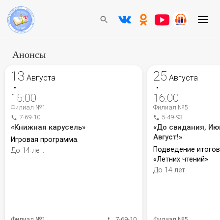
Анонсы
13
25
Августа
Августа
•
•
15:00
16:00
Филиал №1
Филиал №5
7-69-10
5-49-93
«Книжная карусель»
«До свидания, Ию
Август!»
Игровая программа.
Подведение итого
До 14 лет.
«Летних чтений»
До 14 лет.
Филиал №1
7-69-10
Филиал №5