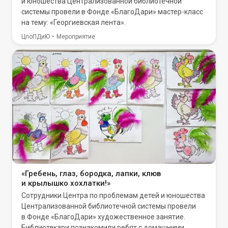
и юношества Централизованной библиотечной
системы провели в Фонде «БлагоДари» мастер-класс
на тему: «Георгиевская лента».
ЦпоПДиЮ
Мероприятие
«Гребень, глаз, бородка, лапки, клюв
и крылышко хохлатки!»
Сотрудники Центра по проблемам детей и юношества
Централизованной библиотечной системы провели
в Фонде «БлагоДари» художественное занятие.
Библиотекари познакомили ребят с домашними