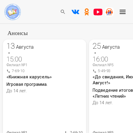
Анонсы
13
25
Августа
Августа
•
•
15:00
16:00
Филиал №1
Филиал №5
7-69-10
5-49-93
«Книжная карусель»
«До свидания, Ию
Август!»
Игровая программа.
Подведение итого
До 14 лет.
«Летних чтений»
До 14 лет.
Филиал №1
7-69-10
Филиал №5