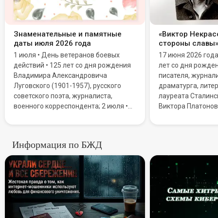
Знаменательные и памятные
«Виктор Некрасо
даты июля 2026 года
стороны славы
1 июля • День ветеранов боевых
17 июня 2026 год
действий • 125 лет со дня рождения
лет со дня рожде
Владимира Александровича
писателя, журнали
Луговского (1901-1957), русского
драматурга, литер
советского поэта, журналиста,
лауреата Сталинс
военного корреспондента; 2 июля •
Виктора Платонов
Всемирный день НЛО (День уфолога)
Мировую известн
• День дипломатической службы
благодаря повест
Республики Казахстан; 3 июля • День
Сталинграда».
Информация по БЖД
ГИБДД МВД Российской Федерации
Призраки в сети: Как «роман
(День ГАИ)
Самые хи