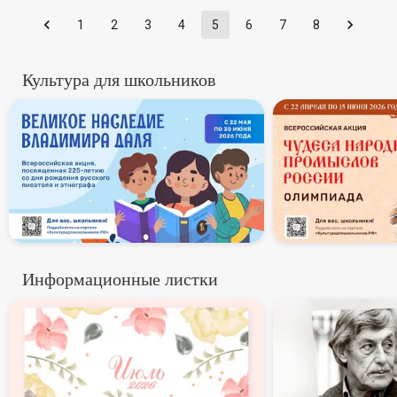
1
2
3
4
5
6
7
8
Культура для школьников
В России стартует всероссий
Всеросси
Информационные листки