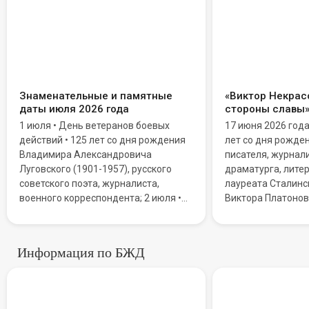
Знаменательные и памятные
«Виктор Некрасо
даты июля 2026 года
стороны славы
1 июля • День ветеранов боевых
17 июня 2026 год
действий • 125 лет со дня рождения
лет со дня рожде
Владимира Александровича
писателя, журнали
Луговского (1901-1957), русского
драматурга, литер
советского поэта, журналиста,
лауреата Сталинс
военного корреспондента; 2 июля •
Виктора Платонов
Всемирный день НЛО (День уфолога)
Мировую известн
• День дипломатической службы
благодаря повест
Республики Казахстан; 3 июля • День
Сталинграда».
Информация по БЖД
ГИБДД МВД Российской Федерации
Призраки в сети: Как «роман
(День ГАИ)
Самые хи