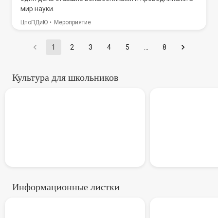
мир науки.
ЦпоПДиЮ
Мероприятие
1
2
3
4
5
…
8
Культура для школьников
В России стартует всероссий
Всеросси
Информационные листки