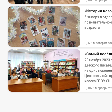
ЦГДБ
Мероприят
«История ново
5 января в отд
познавательно-
возраста.
ЦГБ
Мастер-клас
«Самый весёлы
23 ноября 2023 
детского писате
не одно поколен
Центральной гор
класса ГБОУ СШ
ЦГДБ
Мероприят