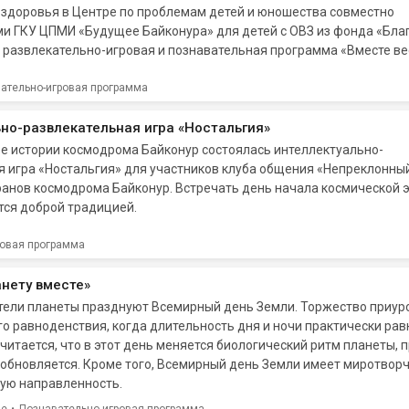
здоровья в Центре по проблемам детей и юношества совместно
ми ГКУ ЦПМИ «Будущее Байконура» для детей с ОВЗ из фонда «Бл
 развлекательно-игровая и познавательная программа «Вместе ве
ательно-игровая программа
но-развлекательная игра «Ностальгия»
ее истории космодрома Байконур состоялась интеллектуально-
я игра «Ностальгия» для участников клуба общения «Непреклонны
ранов космодрома Байконур. Встречать день начала космической 
тся доброй традицией.
ровая программа
нету вместе»
ители планеты празднуют Всемирный день Земли. Торжество приур
о равноденствия, когда длительность дня и ночи практически рав
Считается, что в этот день меняется биологический ритм планеты, 
 обновляется. Кроме того, Всемирный день Земли имеет миротвор
кую направленность.