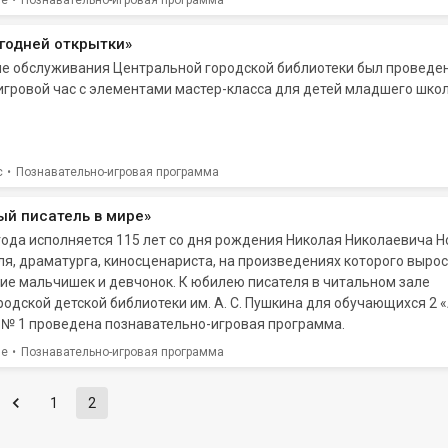
ие
Познавательно-игровая программа
годней открытки»
еле обслуживания Центральной городской библиотеки был проведе
игровой час с элементами мастер-класса для детей младшего шко
с
Познавательно-игровая программа
й писатель в мире»
года исполняется 115 лет со дня рождения Николая Николаевича Н
ля, драматурга, киносценариста, на произведениях которого выро
ие мальчишек и девчонок. К юбилею писателя в читальном зале
одской детской библиотеки им. А. С. Пушкина для обучающихся 2 
 № 1 проведена познавательно-игровая программа.
ие
Познавательно-игровая программа
1
2