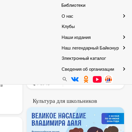
Библиотеки
Анонсы
О нас
13
«Книжная карусель»
Августа
Клубы
 ГБОУ СШ
15:00
Игровая программа.
оссии».
До 14 лет.
Наши издания
Наш легендарный Байконур
Электронный каталог
Сведения об организации
Филиал №1
7-69-10
ла
Культура для школьников
В России стартует всер
В