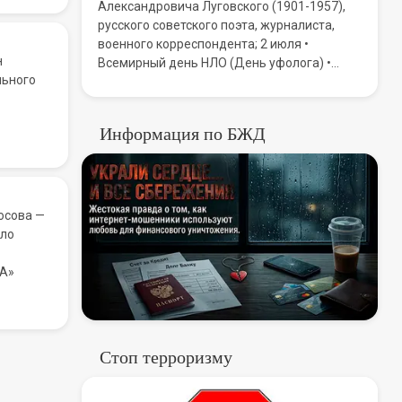
Александровича Луговского (1901-1957),
русского советского поэта, журналиста,
военного корреспондента; 2 июля •
н
Всемирный день НЛО (День уфолога) •
льного
День дипломатической службы Республики
Казахстан; 3 июля • День ГИБДД МВД
Российской Федерации (День ГАИ)
Информация по БЖД
Призраки в сети: Как «
С
осова —
сло
«А»
Стоп терроризму
Стоп терроризму