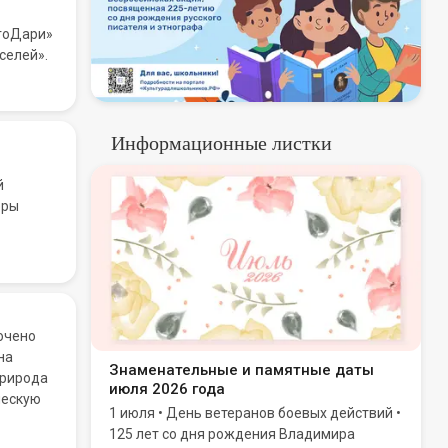
агоДари»
селей».
Информационные листки
й
эры
очено
на
Знаменательные и памятные даты
природа
июля 2026 года
ческую
1 июля • День ветеранов боевых действий •
125 лет со дня рождения Владимира