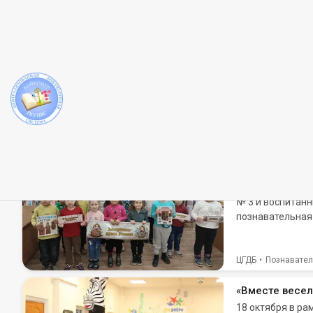
Категория: Познавательно-игровая программа
«Конституция-
В центральной г
№ 4 7 «А» класс
ЦГДБ
Познавател
«Мир матрёшек
Ко дню рождени
№ 3 и воспитанн
познавательная 
ЦГДБ
Познавател
«Вместе весел
18 октября в р