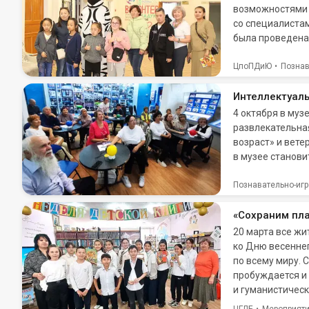
возможностями 
со специалиста
была проведена
ЦпоПДиЮ
Познав
Интеллектуаль
4 октября в муз
развлекательна
возраст» и вете
в музее станови
Познавательно-иг
«Сохраним пла
20 марта все ж
ко Дню весеннег
по всему миру. 
пробуждается и
и гуманистичес