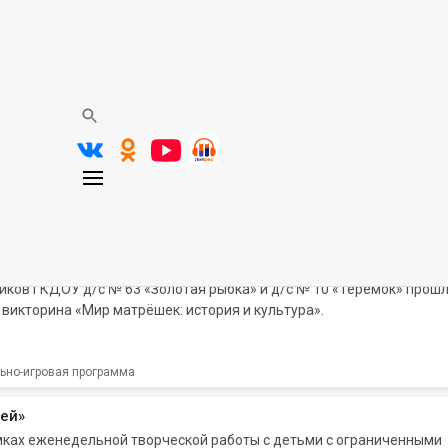
главный закон России»
ородской детской библиотеке им. А. С. Пушкина для обучающихся
а состоялась познавательная игра «Конституция — главный закон Р
ьно-игровая программа
: история и культура»
я русской матрёшки для обучающихся 3 «А» класса ГБОУ СШ
иков ГКДОУ д/с № 63 «Золотая рыбка» и д/с № 10 «Теремок» прош
викторина «Мир матрёшек: история и культура».
ьно-игровая программа
ей»
амках еженедельной творческой работы с детьми с ограниченными