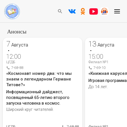
Анонсы
7
13
Августа
Августа
•
•
12:00
15:00
ЦГДБ
Филиал №1
7-68-88
7-69-10
«Космонавт номер два: что мы
«Книжная карусел
знаем о легендарном Германе
Игровая программа
Титове?»
До 14 лет.
Информационный дайджест,
посвященный 65-летию второго
запуска человека в космос.
Широкий круг читателей.
ЦГДБ
7-68-88
Филиал №1