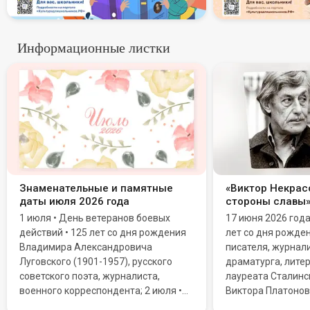
Информационные листки
Знаменательные и памятные
«Виктор Некрасо
даты июля 2026 года
стороны славы
1 июля • День ветеранов боевых
17 июня 2026 год
действий • 125 лет со дня рождения
лет со дня рожде
Владимира Александровича
писателя, журнали
Луговского (1901-1957), русского
драматурга, литер
советского поэта, журналиста,
лауреата Сталинс
военного корреспондента; 2 июля •
Виктора Платонов
Всемирный день НЛО (День уфолога)
Мировую известн