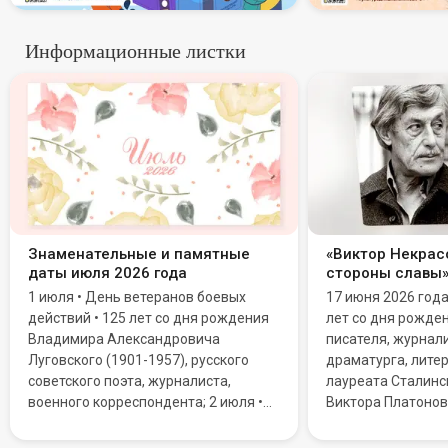
Информационные листки
Знаменательные и памятные
«Виктор Некрасо
даты июля 2026 года
стороны славы
1 июля • День ветеранов боевых
17 июня 2026 год
действий • 125 лет со дня рождения
лет со дня рожде
Владимира Александровича
писателя, журнали
Луговского (1901-1957), русского
драматурга, литер
советского поэта, журналиста,
лауреата Сталинс
военного корреспондента; 2 июля •
Виктора Платонов
Всемирный день НЛО (День уфолога)
Мировую известн
• День дипломатической службы
благодаря повест