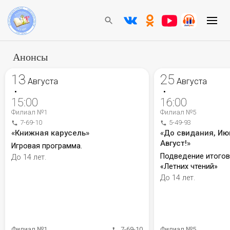
Анонсы
13
25
Августа
Августа
•
•
15:00
16:00
Филиал №1
Филиал №5
7-69-10
5-49-93
«Книжная карусель»
«До свидания, Ию
Август!»
Игровая программа.
Подведение итого
До 14 лет.
«Летних чтений»
До 14 лет.
Филиал №1
7-69-10
Филиал №5