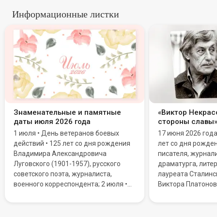
Информационные листки
Знаменательные и памятные
«Виктор Некрасо
даты июля 2026 года
стороны славы
1 июля • День ветеранов боевых
17 июня 2026 год
действий • 125 лет со дня рождения
лет со дня рожде
Владимира Александровича
писателя, журнали
Луговского (1901-1957), русского
драматурга, литер
советского поэта, журналиста,
лауреата Сталинс
военного корреспондента; 2 июля •
Виктора Платонов
Всемирный день НЛО (День уфолога)
Мировую известн
• День дипломатической службы
благодаря повест
Республики Казахстан; 3 июля • День
Сталинграда».