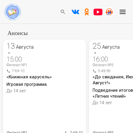
Анонсы
13
25
Августа
Августа
•
•
15:00
16:00
Филиал №1
Филиал №5
7-69-10
5-49-93
«Книжная карусель»
«До свидания, Ию
Август!»
Игровая программа.
Подведение итого
До 14 лет.
«Летних чтений»
До 14 лет.
Филиал №1
7-69-10
Филиал №5